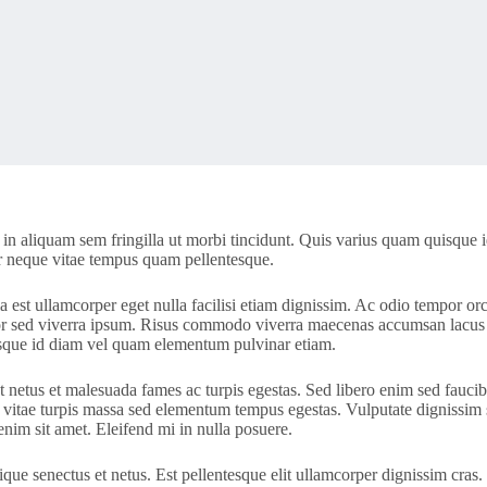
in aliquam sem fringilla ut morbi tincidunt. Quis varius quam quisque i
or neque vitae tempus quam pellentesque.
la est ullamcorper eget nulla facilisi etiam dignissim. Ac odio tempor orc
r sed viverra ipsum. Risus commodo viverra maecenas accumsan lacus vel 
que id diam vel quam elementum pulvinar etiam.
t netus et malesuada fames ac turpis egestas. Sed libero enim sed faucib
n vitae turpis massa sed elementum tempus egestas. Vulputate dignissim 
enim sit amet. Eleifend mi in nulla posuere.
tique senectus et netus. Est pellentesque elit ullamcorper dignissim cras